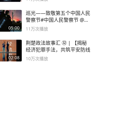
巡光——致敬第五个中国人民
警察节#中国人民警察节 @抖
音小助手
05:00
11万
次播放
荆楚政法故事汇 ㉜ | 【揭秘
经济犯罪手法，共筑平安防线
02:08
10万
次播放