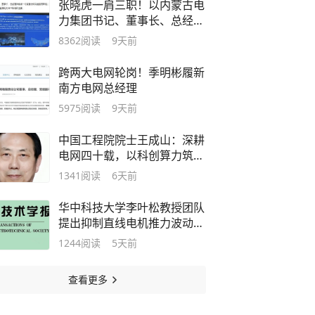
张晓虎一肩三职！以内蒙古电
力集团书记、董事长、总经理
身份出访
8362
阅读
9天前
跨两大电网轮岗！季明彬履新
南方电网总经理
5975
阅读
9天前
中国工程院院士王成山：深耕
电网四十载，以科创算力筑牢
电力根基
1341
阅读
6天前
华中科技大学李叶松教授团队
提出抑制直线电机推力波动的
新方法
1244
阅读
5天前
查看更多