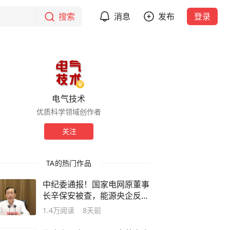
搜索
消息
发布
登录
电气技术
优质科学领域创作者
关注
TA的热门作品
中纪委通报！国家电网原董事
长辛保安被查，能源央企反腐
直击顶层
1.4万
阅读
8天前