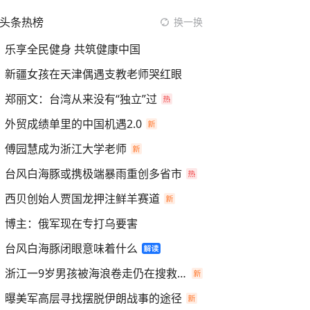
头条热榜
换一换
乐享全民健身 共筑健康中国
新疆女孩在天津偶遇支教老师哭红眼
郑丽文：台湾从来没有“独立”过
外贸成绩单里的中国机遇2.0
傅园慧成为浙江大学老师
台风白海豚或携极端暴雨重创多省市
西贝创始人贾国龙押注鲜羊赛道
博主：俄军现在专打乌要害
台风白海豚闭眼意味着什么
浙江一9岁男孩被海浪卷走仍在搜救中
曝美军高层寻找摆脱伊朗战事的途径