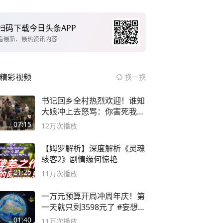
扫码下载今日头条APP
看最新、最热资讯内容
精彩视频
换一换
书记回乡全村热烈欢迎！谁知
大娘冲上去怒骂：你害死我儿
子
07:15
12万
次播放
【姆罗解析】深度解析《灵魂
骇客2》剧情缘何惊艳
21:25
11万
次播放
一万元预算开局冲周年庆！第
一天就只剩3598元了 #妄想山
海
01:40
11万
次播放