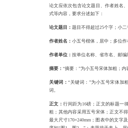
论文应依次包含论文题目、作者姓名
式等内容，要求分述如下：
论文题目：
题目不得超过
25个字；
小二
作者姓名：
小五号楷体，居中；多位作
作者单位：
按单位名称、省市名、邮编
摘要：
“摘要：”为小五号宋体加粗；内
关键词：
“关键词：”为小五号宋体加
词。
正文：
行间距为
16磅；正文的标题一律
粗；其他内容采用五号宋体；正文不
最大尺寸170×240mm；图表中的
序如“图1、图2…”；表题排于表上、