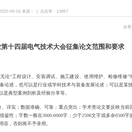
2025-09-16
来源：
| 点击率：
13857
分享
业第十四届电气技术大会征集论文范围和要求
，无论
“工程设计、安装调试、施工建设、使用维护、检修维修”
备
论述，也可以是行业或学科技术
与装备
发展论述；可以是某
以是
典型
案例剖析及经验
分享
等。
分、详实；数据准确、可靠；重点突出；学术类论文要反映当前
；字数一般在3000-6000字；少于2500文字或多余6
5
00字
用语，否则将不予录用。