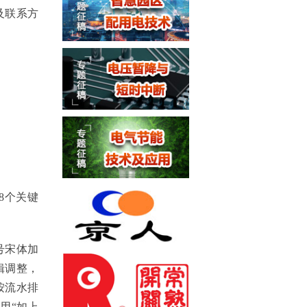
及联系方
8个关键
四号宋体加
辑调整，
按流水排
用“如上