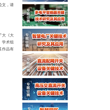
论文，请
扩大《
大
、学术组
其作品有