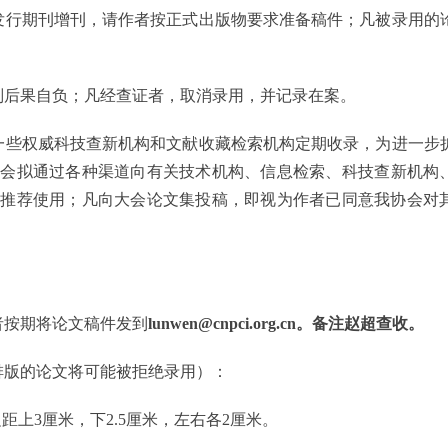
发行
期刊
增刊，请作者按正式出版物要求准备稿件；凡被录用的
则后果自负；凡经查证者，取消录用，并记录在案。
一些权威科技查新机构和文献收藏检索机构定期收录，为进一步
协
会拟通过各种渠道向有关技术机构、信息检索、科技查新机构
关推荐使用；凡向
大
会论文集投稿，即视为作者已同意我协会对
者按期将论文稿件发到
lunwen@cnpci.org.cn
。
备注赵超查收。
排版的论文将可能被拒绝录用）：
距上3厘米，下2.5厘米，左右各2厘米。