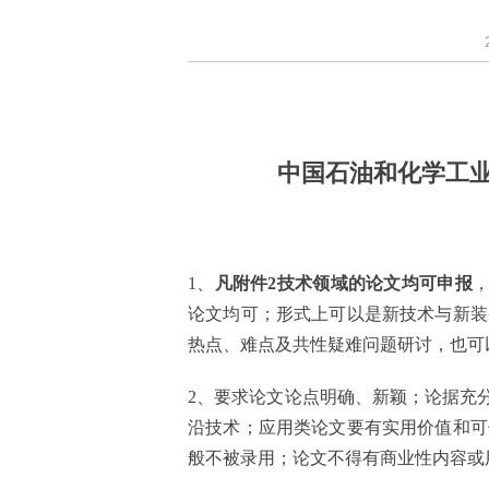
中国石油和化学工
1、
凡附件
2技术
领域的
论文均可申报
论文均可；形式上可以是新技术
与
新
装
热点、难点及共性
疑难
问题研讨，也可
2、要求论文论点明确、新颖；论据充
沿技术；应用类论文要有实用价值和可借鉴性
般不被录用；论文
不得有商业性内容或