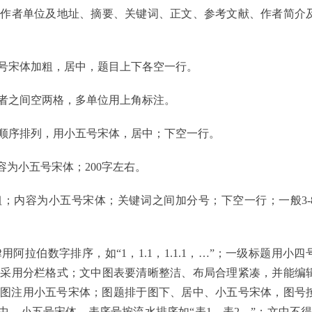
、作者单位及地址、摘要、关键词、正文、参考文献、作者简介
号宋体加粗，居中，题目上下各空一行。
者之间空两格，多单位用上角标注。
顺序排列，用小五号宋体，居中；下空一行。
容为小五号宋体；200字左右。
粗；内容为小五号宋体；关键词之间加分号；下空一行；一般3-
用阿拉伯数字排序，如“1，1.1，1.1.1，…”；一级标题用小
得采用分栏格式；文中图表要清晰整洁、布局合理紧凑，并能编
文字及图注用小五号宋体；图题排于图下、居中、小五号宋体，图号
居中、小五号宋体，表序号按流水排序如“表1、表2…”；文中不得