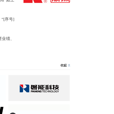
[序号]
要业绩、