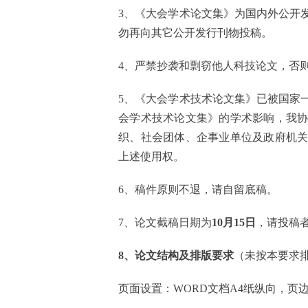
3、《
大
会学术论文集》为国内外公开
勿再向其它公开发行刊物投稿。
4、严禁抄袭和剽窃他人科技论文，否
5、《
大
会学术
技术
论文集》已被国家
会学术
技术
论文集》的学术影响，我
织、社会团体、企事业单位及政府机
上述使用权。
6、稿件原则不退，请自留底稿。
7、论文截稿日期为
10
月
15
日
，请投稿
8、论文结构及排版要求
（未按本要求
页面设置：
WORD文档A4纸纵向，页边